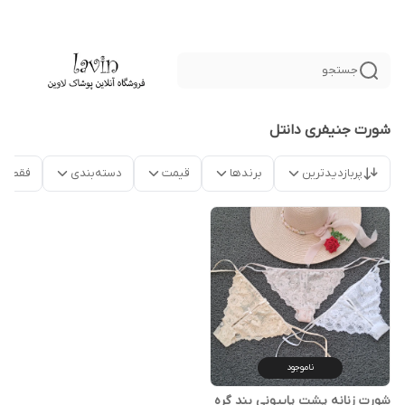
جستجو
شورت جنیفری دانتل
پربازدیدترین
برندها
قیمت
دسته‌بندی
فقط م
ناموجود
شورت زنانه پشت پاپیونی بند گره