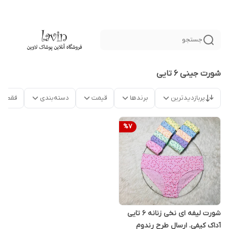
جستجو
شورت جینی 6 تایی
پربازدیدترین
برندها
قیمت
دسته‌بندی
فقط م
%
7
شورت لیفه ای نخی زنانه 6 تایی
آداک کیفی. ارسال طرح رندوم