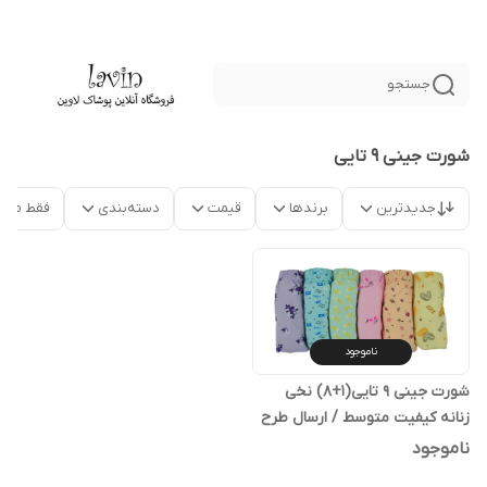
جستجو
شورت جینی 9 تایی
جدیدترین
برندها
قیمت
دسته‌بندی
فقط محص
ناموجود
شورت جینی 9 تایی(1+8) نخی
زنانه کیفیت متوسط / ارسال طرح
رندوم
ناموجود