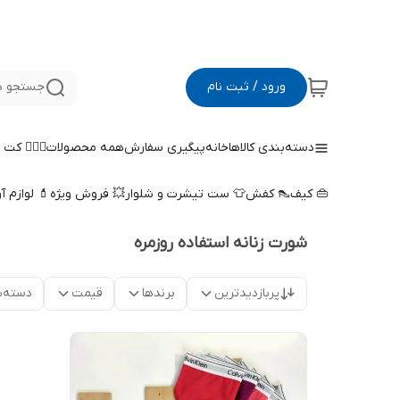
ورود / ثبت نام
جستجو د
دسته‌بندی کالاها
خانه
پیگیری سفارش
همه محصولات
🤵🏻‍♀️ کت
👜 کیف
👠 کفش
👕 ست تیشرت و شلوار
💥 فروش ویژه
💄 لوازم آ
شورت زنانه استفاده روزمره
پربازدیدترین
برندها
قیمت
دسته‌ب