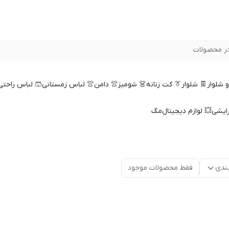
ر محصولات
 و شلوار
👖 شلوار
👔 کت زنانه
👗 شومیز
👚 دامن
👚 لباس زمستانی
🩳 لباس راحتی
رایشی
💥 لوازم دیجیتال
مگ
ندی
فقط محصولات موجود