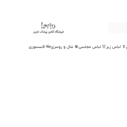
👙 لباس زیر
👚 لباس مجلسی
🧣 شال و روسری
👓 اکسسوری