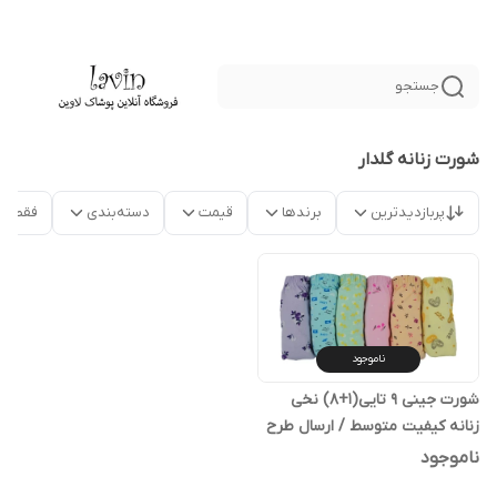
جستجو
شورت زنانه گلدار
پربازدیدترین
برندها
قیمت
دسته‌بندی
فقط م
ناموجود
شورت جینی 9 تایی(1+8) نخی
زنانه کیفیت متوسط / ارسال طرح
رندوم
ناموجود