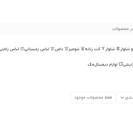
ر محصولات
 و شلوار
👖 شلوار
👔 کت زنانه
👗 شومیز
👚 دامن
👚 لباس زمستانی
🩳 لباس راحتی
رایشی
💥 لوازم دیجیتال
مگ
ندی
فقط محصولات موجود