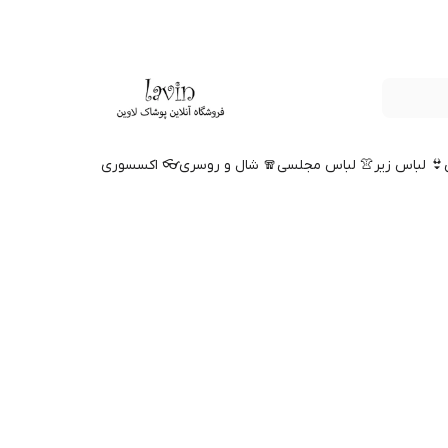
👙 لباس زیر
👚 لباس مجلسی
🧣 شال و روسری
👓 اکسسوری