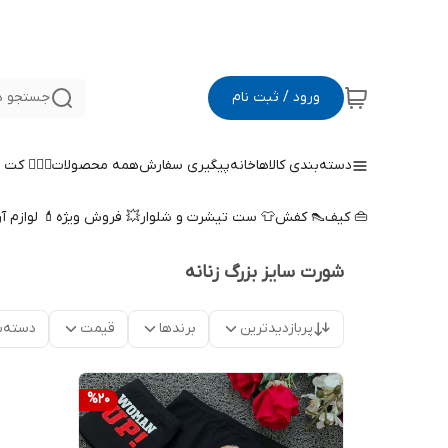
ورود / ثبت نام
جستجو د
دسته‌بندی کالاها
خانه
پیگیری سفارش
همه محصولات
🤵🏻‍♀️ کت
👜 کیف
👠 کفش
👕 ست تیشرت و شلوار
💥 فروش ویژه
💄 لوازم آ
شورت سایز بزرگ زنانه
پربازدیدترین
برندها
قیمت
دسته‌ب
%
20