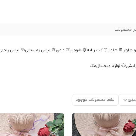
ر محصولات
 و شلوار
👖 شلوار
👔 کت زنانه
👗 شومیز
👚 دامن
👚 لباس زمستانی
🩳 لباس راحتی
رایشی
💥 لوازم دیجیتال
مگ
ندی
فقط محصولات موجود