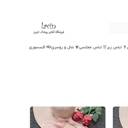
👙 لباس زیر
👚 لباس مجلسی
🧣 شال و روسری
👓 اکسسوری