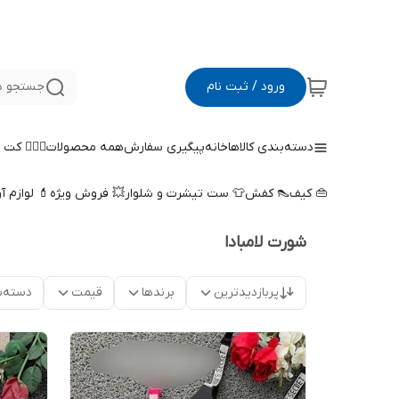
ورود / ثبت نام
جستجو د
دسته‌بندی کالاها
خانه
پیگیری سفارش
همه محصولات
🤵🏻‍♀️ کت
👜 کیف
👠 کفش
👕 ست تیشرت و شلوار
💥 فروش ویژه
💄 لوازم آ
شورت لامبادا
پربازدیدترین
برندها
قیمت
دسته‌ب