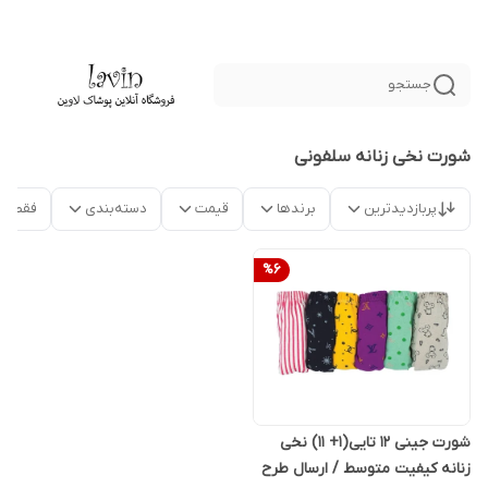
جستجو
شورت نخی زنانه سلفونی
پربازدیدترین
برندها
قیمت
دسته‌بندی
فقط م
%
6
شورت جینی 12 تایی(1+ 11) نخی
زنانه کیفیت متوسط / ارسال طرح