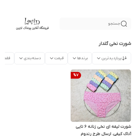
جستجو
شورت نخی گلدار
پربازدیدترین
برندها
قیمت
دسته‌بندی
فقط م
%
7
شورت لیفه ای نخی زنانه 6 تایی
آداک کیفی. ارسال طرح رندوم