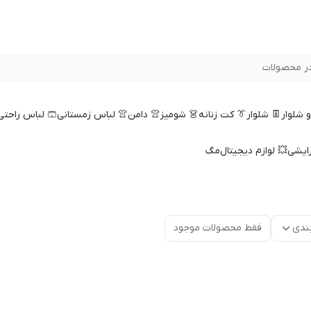
ر محصولات
 و شلوار
👖 شلوار
👔 کت زنانه
👗 شومیز
👚 دامن
👚 لباس زمستانی
🩳 لباس راحتی
رایشی
💥 لوازم دیجیتال
مگ
ندی
فقط محصولات موجود