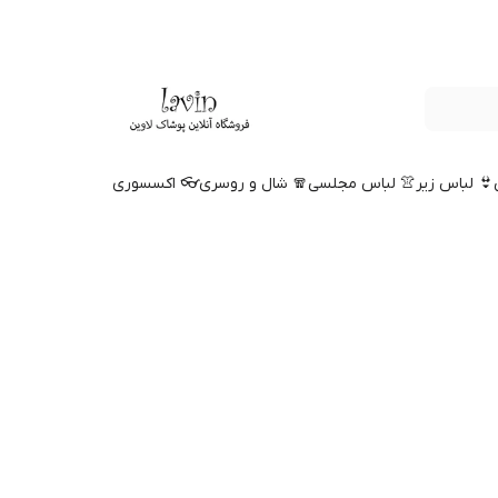
👙 لباس زیر
👚 لباس مجلسی
🧣 شال و روسری
👓 اکسسوری