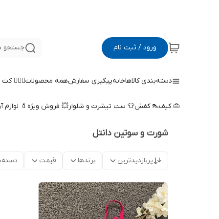
ورود / ثبت نام
جستجو د
دسته‌بندی کالاها
خانه
پیگیری سفارش
همه محصولات
🤵🏻‍♀️ کت
👜 کیف
👠 کفش
👕 ست تیشرت و شلوار
💥 فروش ویژه
💄 لوازم آ
شورت و سوتین دانتل
پربازدیدترین
برندها
قیمت
دسته‌ب