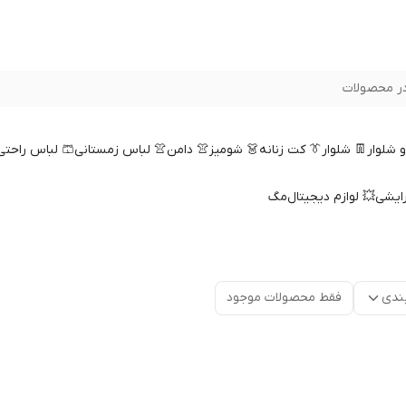
ر محصولات
 و شلوار
👖 شلوار
👔 کت زنانه
👗 شومیز
👚 دامن
👚 لباس زمستانی
🩳 لباس راحتی
رایشی
💥 لوازم دیجیتال
مگ
ندی
فقط محصولات موجود