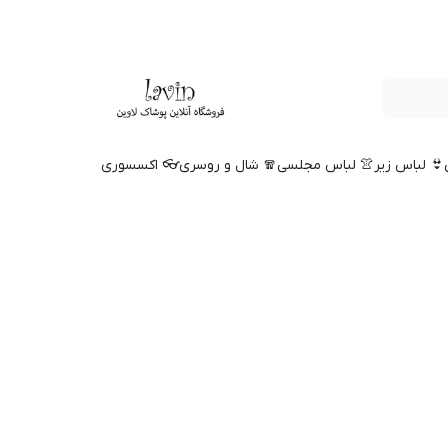
👙 لباس زیر
👚 لباس مجلسی
🧣 شال و روسری
👓 اکسسوری