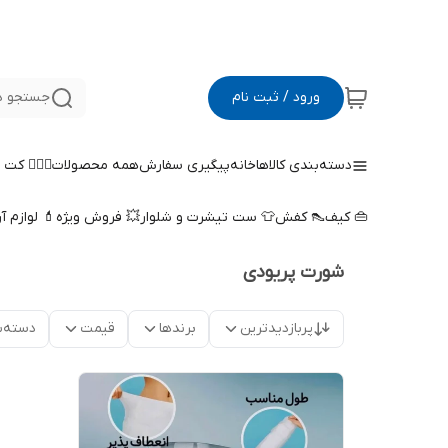
ورود / ثبت نام
جستجو د
دسته‌بندی کالاها
خانه
پیگیری سفارش
همه محصولات
🤵🏻‍♀️ کت
👜 کیف
👠 کفش
👕 ست تیشرت و شلوار
💥 فروش ویژه
💄 لوازم آ
شورت پریودی
پربازدیدترین
برندها
قیمت
دسته‌ب