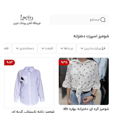
جستجو
شومیز اسپرت دخترانه
پربازدیدترین
برندها
قیمت
دسته‌بندی
فقط م
%
53
%
35
شومیز گره ای دخترانه بهاره alo
شومیز زنانه تابستانی گربه ای