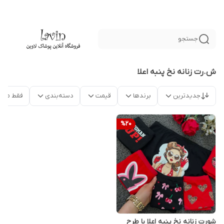
جستجو
ش.رت زنانه نخ پنبه اعلا
جدیدترین
برندها
قیمت
دسته‌بندی
فقط محص
%
20
شورت زنانه نخ پنبه اعلا با طرح