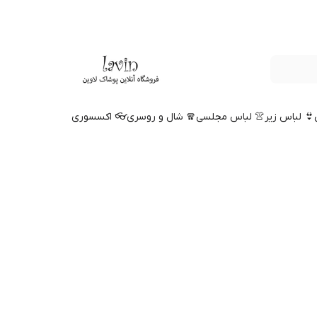
👙 لباس زیر
👚 لباس مجلسی
🧣 شال و روسری
👓 اکسسوری