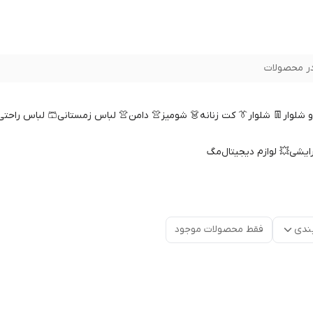
ر محصولات
 و شلوار
👖 شلوار
👔 کت زنانه
👗 شومیز
👚 دامن
👚 لباس زمستانی
🩳 لباس راحتی
رایشی
💥 لوازم دیجیتال
مگ
ندی
فقط محصولات موجود