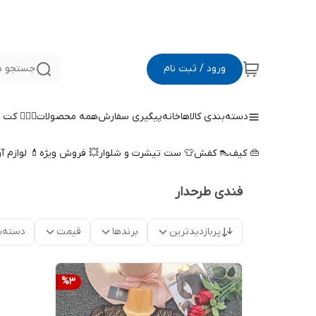
ورود / ثبت نام
جستجو د
دسته‌بندی کالاها
خانه
پیگیری سفارش
همه محصولات
🤵🏻‍♀️ کت
👜 کیف
👠 کفش
👕 ست تیشرت و شلوار
💥 فروش ویژه
💄 لوازم آ
فندی طرحدار
پربازدیدترین
برندها
قیمت
دسته‌ب
%
3