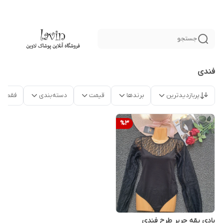
جستجو
فندی
پربازدیدترین
برندها
قیمت
دسته‌بندی
فقط م
%
3
بادی یقه حریر طرح فندی