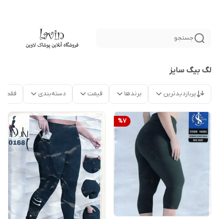
جستجو
لگ بیگ سایز
پربازدیدترین
برندها
قیمت
دسته‌بندی
فقط م
%
7