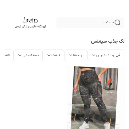
جستجو
لگ جذب سیملس
پربازدیدترین
برندها
قیمت
دسته‌بندی
فقط م