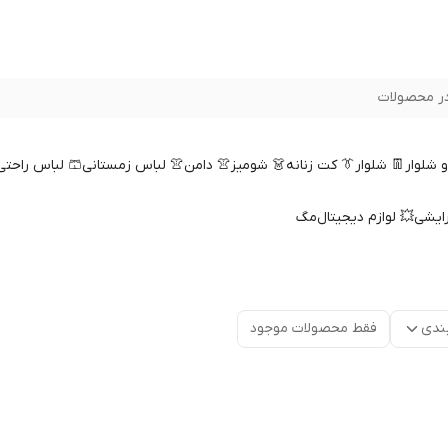
ر محصولات
 و شلوار
👖 شلوار
👔 کت زنانه
👗 شومیز
👚 دامن
👚 لباس زمستانی
🩳 لباس راحتی
رایشی
💥 لوازم دیجیتال
مگ
ندی
فقط محصولات موجود