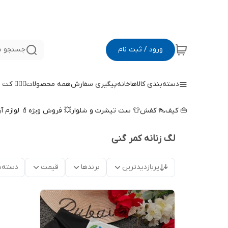
ورود / ثبت نام
جستجو د
دسته‌بندی کالاها
خانه
پیگیری سفارش
همه محصولات
🤵🏻‍♀️ کت
👜 کیف
👠 کفش
👕 ست تیشرت و شلوار
💥 فروش ویژه
💄 لوازم آ
لگ زنانه کمر گنی
پربازدیدترین
برندها
قیمت
دسته‌ب