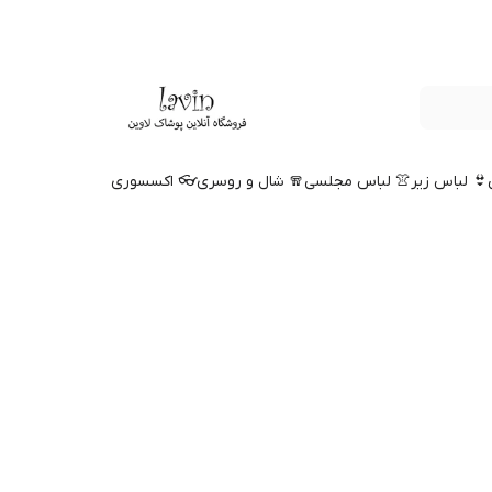
👙 لباس زیر
👚 لباس مجلسی
🧣 شال و روسری
👓 اکسسوری