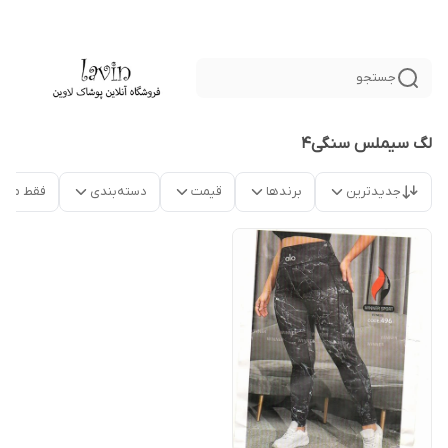
جستجو
لگ سیملس سنگی4
جدیدترین
برندها
قیمت
دسته‌بندی
فقط محص