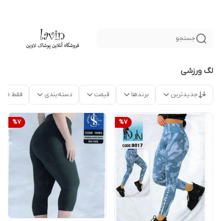
جستجو
لگ ورزشی
جدیدترین
برندها
قیمت
دسته‌بندی
فقط محص
%
7
%
7