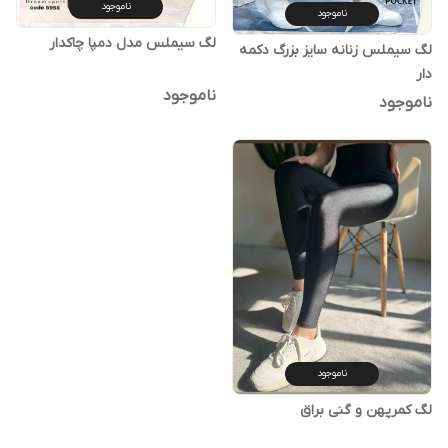
ناموجود
ناموجود
لگ سیملس مدل دمپا چاکدار
لگ سیملس زنانه سایز بزرگ دکمه
دار
ناموجود
ناموجود
ناموجود
لگ کمرپهن و گنی براق