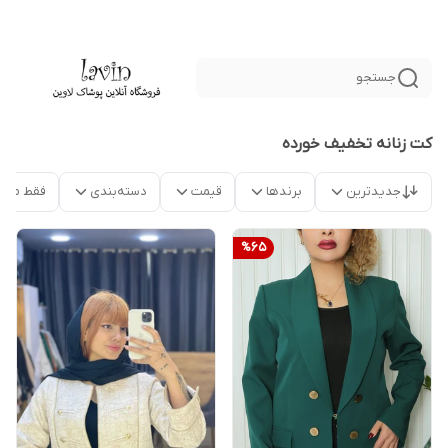
جستجو
کت زنانه تخفیف خورده
جدیدترین
برندها
قیمت
دسته‌بندی
فقط محص
%
65