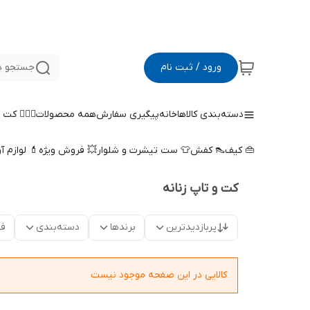
ورود / ثبت نام
جستجو د
دسته‌بندی کالاها
خانه
پیگیری سفارش
همه محصولات
🤵🏻‍♀️ کت
👜 کیف
👠 کفش
👕 ست تیشرت و شلوار
💥 فروش ویژه
💄 لوازم آ
کت و تاپ زنانه
پربازدیدترین
برندها
دسته‌بندی
فق
کالایی در این صفحه موجود نیست