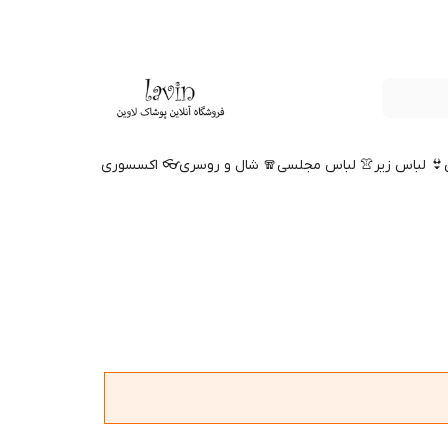
👙 لباس زیر
👚 لباس مجلسی
🧣 شال و روسری
👓 اکسسوری