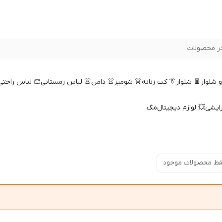
ر محصولات
 و شلوار
👖 شلوار
👔 کت زنانه
👗 شومیز
👚 دامن
👚 لباس زمستانی
🩳 لباس راحتی
رایشی
💥 لوازم دیجیتال
مگ
ط محصولات موجود