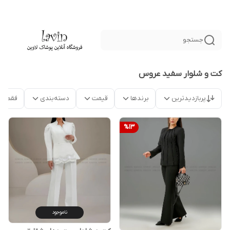
جستجو
کت و شلوار سفید عروس
پربازدیدترین
برندها
قیمت
دسته‌بندی
فقط م
%
13
ناموجود