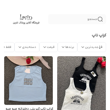
جستجو
کراپ تاپ
جدیدترین
برندها
قیمت
دسته‌بندی
فقط محص
کراپ تاپ کبریتی دخترانه میو میو