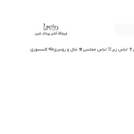
👙 لباس زیر
👚 لباس مجلسی
🧣 شال و روسری
👓 اکسسوری