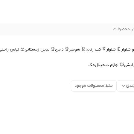
ر محصولات
 و شلوار
👖 شلوار
👔 کت زنانه
👗 شومیز
👚 دامن
👚 لباس زمستانی
🩳 لباس راحتی
رایشی
💥 لوازم دیجیتال
مگ
ندی
فقط محصولات موجود