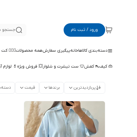
ورود / ثبت نام
جستجو د
دسته‌بندی کالاها
خانه
پیگیری سفارش
همه محصولات
🤵🏻‍♀️ کت
👜 کیف
👠 کفش
👕 ست تیشرت و شلوار
💥 فروش ویژه
💄 لوازم آ
پربازدیدترین
برندها
قیمت
دسته‌ب