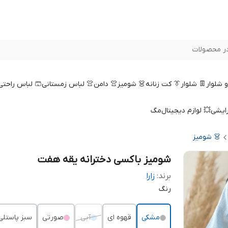
ر محصولات
 و شلوار
👖 شلوار
👔 کت زنانه
👗 شومیز
👚 دامن
👚 لباس زمستانی
🩳 لباس راحتی
رایشی
💥 لوازم دیجیتال
مگ
👗 شومیز
شومیز باکسی دخترانه یقه هفت
برند:
زارا
رنگ
مشکی
قهوه ای
آبی
صورتی
سبز پاستلی