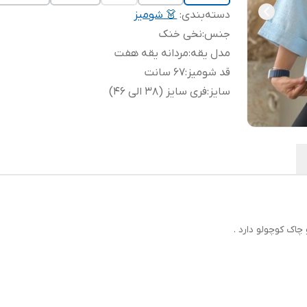
دسته‌بندی
:
👗 شومیز
جنس
:
نخی خنک
مدل یقه
:
مردانه یقه هفت
قد شومیز
:
67 سانت
سایز
:
فری سایز (38 الی 46)
چاک کوچولو دارد .