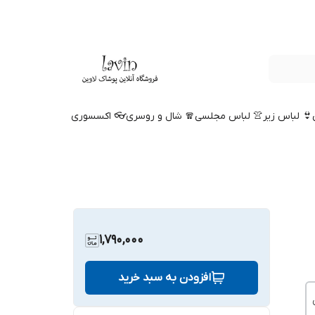
👙 لباس زیر
👚 لباس مجلسی
🧣 شال و روسری
👓 اکسسوری
1,790,000
افزودن به سبد خرید