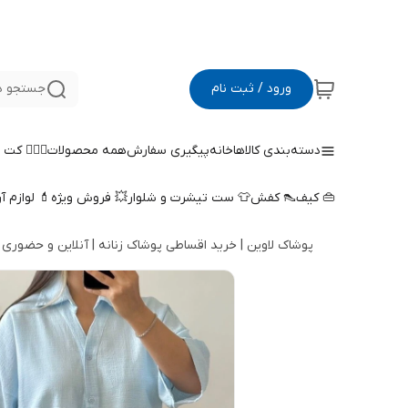
ورود / ثبت نام
جستجو د
دسته‌بندی کالاها
خانه
پیگیری سفارش
همه محصولات
🤵🏻‍♀️ کت
👜 کیف
👠 کفش
👕 ست تیشرت و شلوار
💥 فروش ویژه
💄 لوازم آ
پوشاک لاوین | خرید اقساطی پوشاک زنانه | آنلاین و حضوری