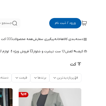
ورود / ثبت نام
جستجو د
دسته‌بندی کالاها
خانه
پیگیری سفارش
همه محصولات
🤵🏻‍♀️ کت
👜 کیف
👠 کفش
👕 ست تیشرت و شلوار
💥 فروش ویژه
💄 لوازم آ
👔 کت
پربازدیدترین
برندها
قیمت
دسته‌ب
%
64