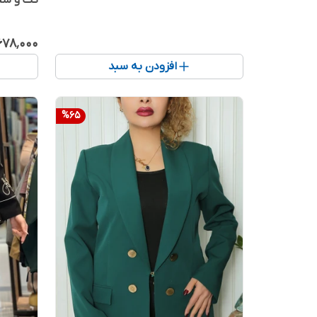
کت و شلو
۶۷۸٬۰۰۰
افزودن به سبد
%
65