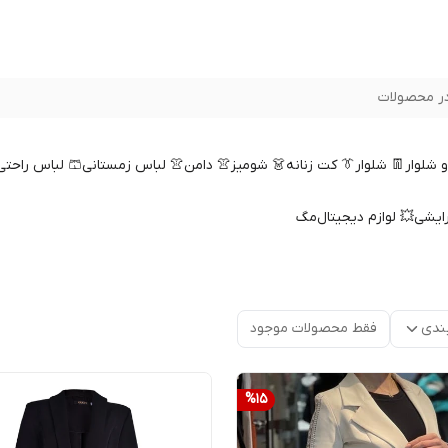
ر محصولات
 و شلوار
👖 شلوار
👔 کت زنانه
👗 شومیز
👚 دامن
👚 لباس زمستانی
🩳 لباس راحتی
رایشی
💥 لوازم دیجیتال
مگ
ندی
فقط محصولات موجود
%
15