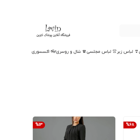
👙 لباس زیر
👚 لباس مجلسی
🧣 شال و روسری
👓 اکسسوری
%
13
%
68