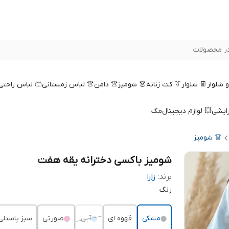
ر محصولات
 و شلوار
👖 شلوار
👔 کت زنانه
👗 شومیز
👚 دامن
👚 لباس زمستانی
🩳 لباس راحتی
رایشی
💥 لوازم دیجیتال
مگ
👗 شومیز
شومیز باکسی دخترانه یقه هفت
برند:
زارا
رنگ
مشکی
قهوه ای
آبی
صورتی
سبز پاستلی