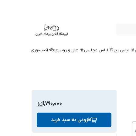
👙 لباس زیر
👚 لباس مجلسی
🧣 شال و روسری
👓 اکسسوری
1,790,000
افزودن به سبد خرید