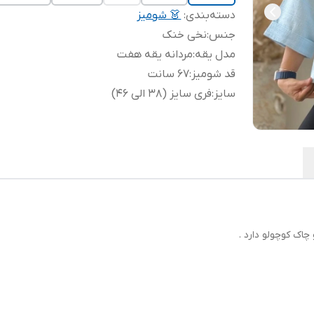
دسته‌بندی
:
👗 شومیز
جنس
:
نخی خنک
مدل یقه
:
مردانه یقه هفت
قد شومیز
:
67 سانت
سایز
:
فری سایز (38 الی 46)
چاک کوچولو دارد .