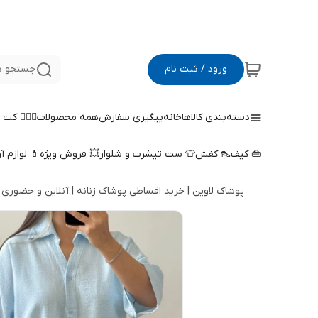
ورود / ثبت نام
جستجو د
دسته‌بندی کالاها
خانه
پیگیری سفارش
همه محصولات
🤵🏻‍♀️ کت
👜 کیف
👠 کفش
👕 ست تیشرت و شلوار
💥 فروش ویژه
💄 لوازم آ
پوشاک لاوین | خرید اقساطی پوشاک زنانه | آنلاین و حضوری