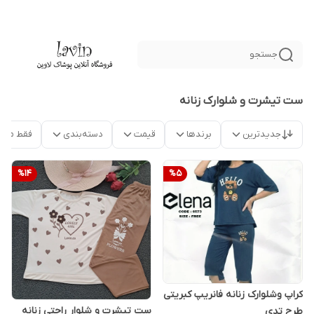
جستجو
ست تیشرت و شلوارک زنانه
جدیدترین
برندها
قیمت
دسته‌بندی
فقط محص
%
14
%
5
کراپ وشلوارک زنانه فانریپ کبریتی
ست تیشرت و شلوار راحتی زنانه
طرح تدی