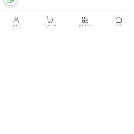
خانه
دسته‌بندی
سبد خرید
پروفایل
دسترسی سریع
تماس با ما
قوانین و مقررات
درباره ما
پشتیبانی سایت فروشگاه به مشتریان در طول خریدآنلاین از ثبت
شفارش تا تحویل کالا کمک می کند. این خدمات برای افزایش رضایت
مشتری، تقویت وفاداری و ایجاد تکرار خرید برای مشتریان است.