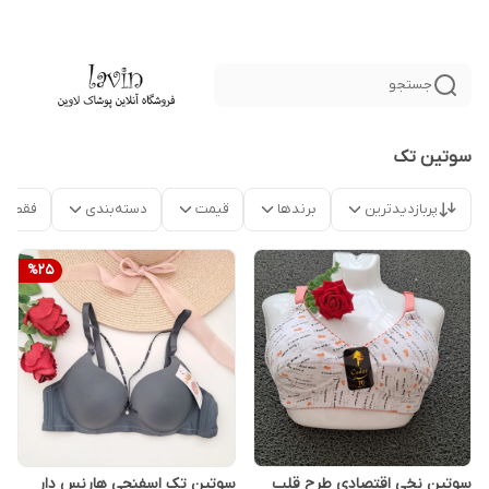
جستجو
سوتین تک
پربازدیدترین
برندها
قیمت
دسته‌بندی
فقط م
%
25
سوتین نخی اقتصادی طرح قلب
سوتین تک اسفنجی هارنس دار