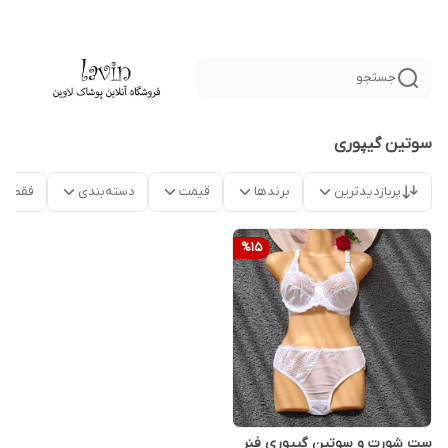
جستجو
سوتین گیپوری
پربازدیدترین
برندها
قیمت
دسته‌بندی
فقط م
%
15
ست شورت و سوتین گیپوری فنر