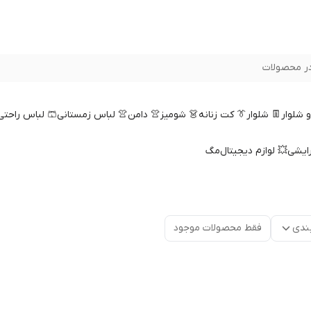
ر محصولات
 و شلوار
👖 شلوار
👔 کت زنانه
👗 شومیز
👚 دامن
👚 لباس زمستانی
🩳 لباس راحتی
رایشی
💥 لوازم دیجیتال
مگ
ندی
فقط محصولات موجود