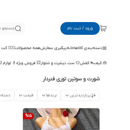
ورود / ثبت نام
جستجو د
دسته‌بندی کالاها
خانه
پیگیری سفارش
همه محصولات
🤵🏻‍♀️ کت
👜 کیف
👠 کفش
👕 ست تیشرت و شلوار
💥 فروش ویژه
💄 لوازم آ
شورت و سوتین توری فنردار
پربازدیدترین
برندها
قیمت
دسته‌ب
%
15