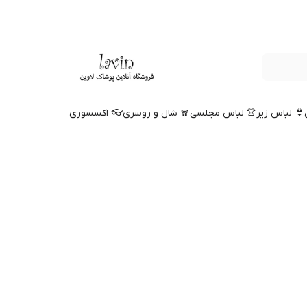
👙 لباس زیر
👚 لباس مجلسی
🧣 شال و روسری
👓 اکسسوری