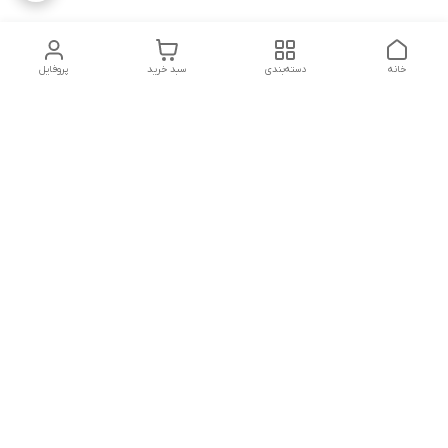
خانه
دسته‌بندی
سبد خرید
پروفایل
دسترسی سریع
تماس با ما
قوانین و مقررات
درباره ما
پشتیبانی سایت فروشگاه به مشتریان در طول خریدآنلاین از ثبت
شفارش تا تحویل کالا کمک می کند. این خدمات برای افزایش رضایت
مشتری، تقویت وفاداری و ایجاد تکرار خرید برای مشتریان است.