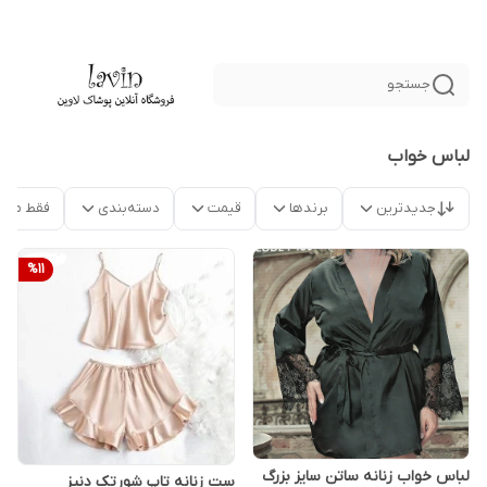
جستجو
لباس خواب
جدیدترین
برندها
قیمت
دسته‌بندی
فقط محص
%
11
لباس خواب زنانه ساتن سایز بزرگ
ست زنانه تاپ شورتک دنیز