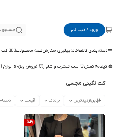
ورود / ثبت نام
جستجو د
دسته‌بندی کالاها
خانه
پیگیری سفارش
همه محصولات
🤵🏻‍♀️ کت
👜 کیف
👠 کفش
👕 ست تیشرت و شلوار
💥 فروش ویژه
💄 لوازم آ
کت نگینی مجسی
پربازدیدترین
برندها
قیمت
دسته‌ب
%
19