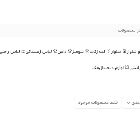
ر محصولات
 و شلوار
👖 شلوار
👔 کت زنانه
👗 شومیز
👚 دامن
👚 لباس زمستانی
🩳 لباس راحتی
رایشی
💥 لوازم دیجیتال
مگ
ندی
فقط محصولات موجود