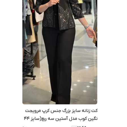
کت زنانه سایز بزرگ جنس کرپ مرویجت
نگین کوب مدل آستین سه ربع(سایز 44
الی 52)