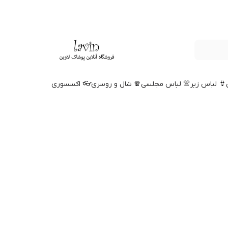
👙 لباس زیر
👚 لباس مجلسی
🧣 شال و روسری
👓 اکسسوری