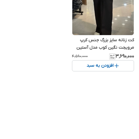
کت زنانه سایز بزرگ جنس کرپ
مرویجت نگین کوب مدل آستین
سه ربع(سایز 44 الی 52)
۳٬۶۹۰٬۰۰۰
۴٬۵۹۰٬۰۰۰
افزودن به سبد